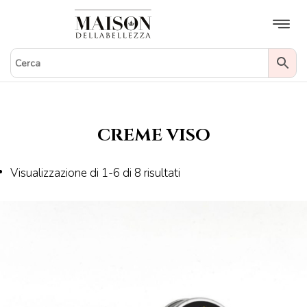
Skip
to
content
Politica di reso gratuito
CREME VISO
Visualizzazione di 1-6 di 8 risultati