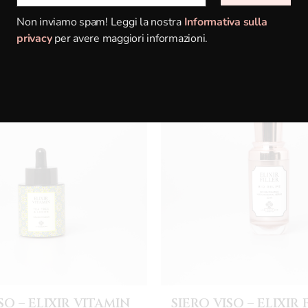
Non inviamo spam! Leggi la nostra
Informativa sulla
Potrebbero interessarti anche
privacy
per avere maggiori informazioni.
SO – ELIXIR VITAMIN
SIERO VISO – ELIXIR 