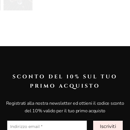
eptidi e oligopeptidi.
raggi UV.
e, migliora l’elasticità dei tessuti generando nuove cellule cut
SCONTO DEL 10% SUL TUO
PRIMO ACQUISTO
Registrati alla nostra newsletter ed ottieni il codice sconto
smus Deserticola Ferment extract, Oligopeptide-20, Copper Tri
del 10% valido per il tuo primo acquisto