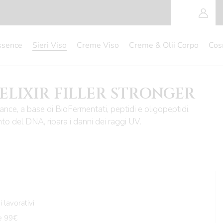
ssence
Sieri Viso
Creme Viso
Creme & Olii Corpo
Cos
 ELIXIR FILLER STRONGER
nce, a base di BioFermentati, peptidi e oligopeptidi.
to del DNA, ripara i danni dei raggi UV.
 lavorativi
e 99€