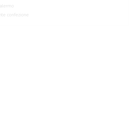
Palermo
nte confezione