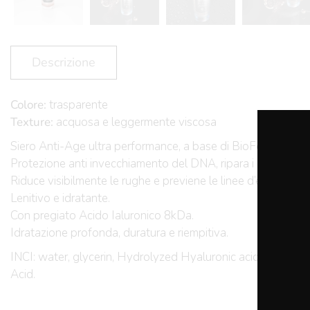
Descrizione
Colore:
trasparente
Texture:
acquosa e leggermente viscosa
Siero Anti-Age ultra performance, a base di BioFermentati, p
Protezione anti invecchiamento del DNA, ripara i danni dei 
Riduce visibilmente le rughe e previene le linee d’espression
Lenitivo e idratante.
Con pregiato Acido Ialuronico 8kDa.
Idratazione profonda, duratura e riempitiva.
INCI: water, glycerin, Hydrolyzed Hyaluronic acid, scenede
Acid.