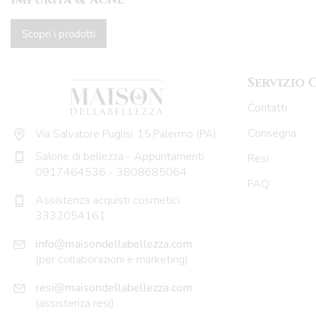
Scopri i prodotti
Servizio 
Contatti
Consegna
Via Salvatore Puglisi, 15 Palermo (PA)
Salone di bellezza - Appuntamenti
Resi
0917464536
-
3808685064
FAQ
Assistenza acquisti cosmetici
3332054161
info@maisondellabellezza.com
(per collaborazioni e marketing)
resi@maisondellabellezza.com
(assistenza resi)