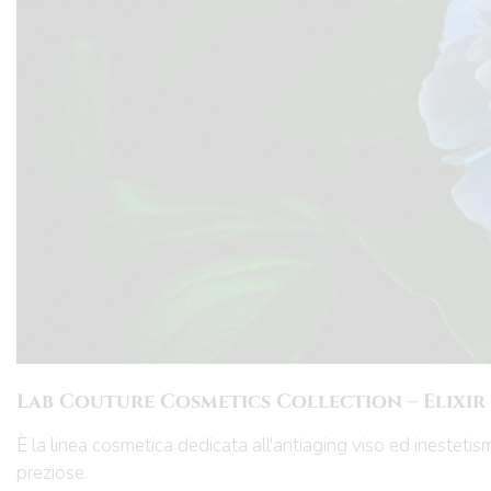
Lab Couture Cosmetics Collection – Elixir
È la linea cosmetica dedicata all'antiaging viso ed inestetism
preziose.