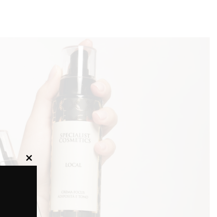
Close
this
module