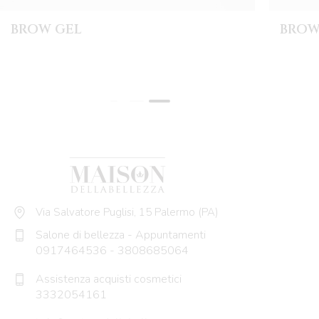
BROW GEL
BROW
Via Salvatore Puglisi, 15 Palermo (PA)
Salone di bellezza - Appuntamenti
0917464536
-
3808685064
Assistenza acquisti cosmetici
3332054161