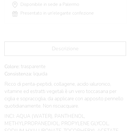
Disponibile in sede a Palermo
Presentato in un'elegante confezione
Descrizione
Colore:
trasparente
Consistenza:
liquida
Ricco di penta-peptidi, collagene, acido ialuronico,
vitamine ed estratti vegetali è un vero toccasana per
ciglia e sopracciglia, da applicare con apposito pennello
quotidianamente. Non risciacquare.
INCI: AQUA (WATER), PANTHENOL,
METHYLPROPANEDIOL, PROPYLENE GLYCOL,
SODIUM HYALURONATE, TOCOPHERYL ACETATE,