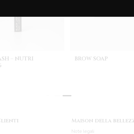
ASH – NUTRI
BROW SOAP
G
Clienti
Maison della bellez
Note legali