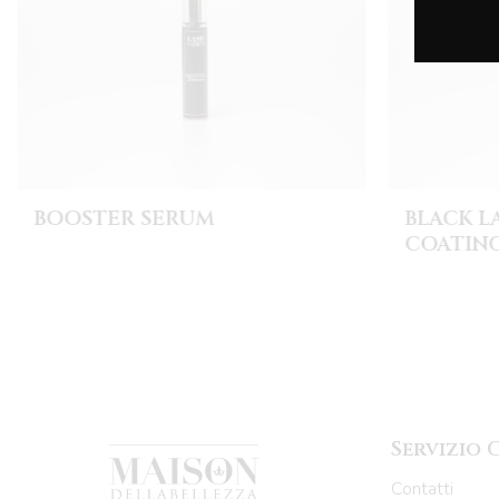
BOOSTER SERUM
BLACK L
COATIN
Servizio 
Contatti