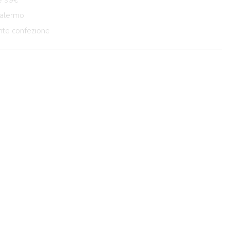
Palermo
nte confezione