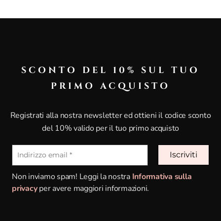
ia sia dopo la laminazione che come semplice tocco di styling
SCONTO DEL 10% SUL TUO
LOSE, PHEONOXYETHANOL, CARBOMER, CHLORPHENESIN
PRIMO ACQUISTO
Registrati alla nostra newsletter ed ottieni il codice sconto
Potrebbero interessarti anche
del 10% valido per il tuo primo acquisto
Non inviamo spam! Leggi la nostra
Informativa sulla
privacy
per avere maggiori informazioni.