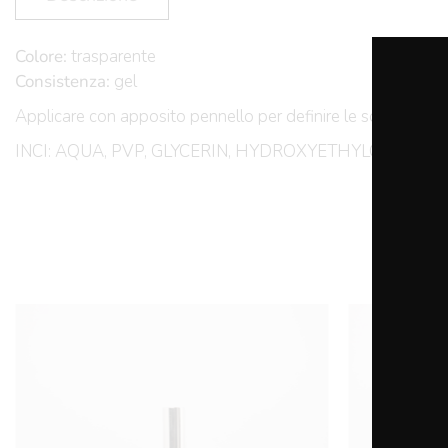
Colore:
trasparente
Consistenza:
gel
Applicare con apposito pennello per definire le sopraccigl
INCI: AQUA, PVP, GLYCERIN, HYDROXYETHYLCELLU