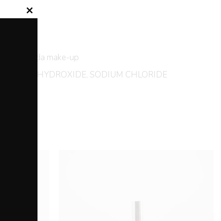
Close
this
module
 quotidiano da make-up
, SODIUM HYDROXIDE, SODIUM CHLORIDE