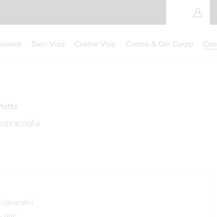
ssence
Sieri Viso
Creme Viso
Creme & Olii Corpo
Cos
fette
 sopracciglia
 lavorativi
e 99€